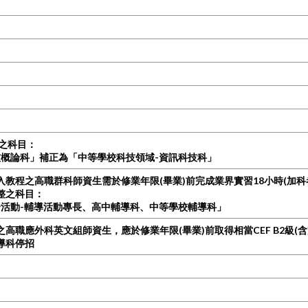
整之科目：
概論科」補正為「中等學校科技領域-資訊科技科」
度起入教程之高職群科師資生需
於修業年限(畢業)前
完成業界實習18小時
(加科
調整之科目：
活動-輔導活動專長、高中輔導科、中等學校輔導科」
度起之高職應外科英文組師資生，應於修業年限(畢業)前取得相當CEF B2級
輔導科停招